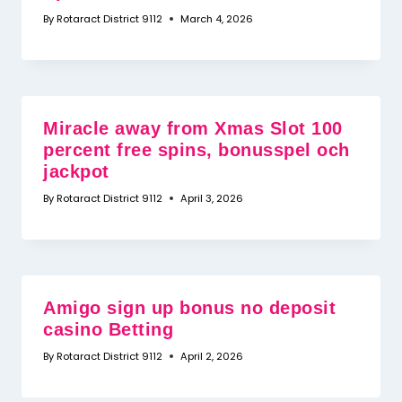
By
Rotaract District 9112
March 4, 2026
Miracle away from Xmas Slot 100
percent free spins, bonusspel och
jackpot
By
Rotaract District 9112
April 3, 2026
Amigo sign up bonus no deposit
casino Betting
By
Rotaract District 9112
April 2, 2026