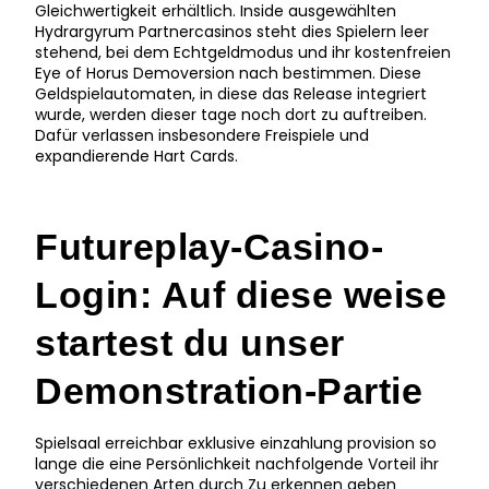
Gleichwertigkeit erhältlich.
Inside ausgewählten
Hydrargyrum Partnercasinos steht dies Spielern leer
stehend, bei dem Echtgeldmodus und ihr kostenfreien
Eye of Horus Demoversion nach bestimmen. Diese
Geldspielautomaten, in diese das Release integriert
wurde, werden dieser tage noch dort zu auftreiben.
Dafür verlassen insbesondere Freispiele und
expandierende Hart Cards.
Futureplay-Casino-
Login: Auf diese weise
startest du unser
Demonstration-Partie
Spielsaal erreichbar exklusive einzahlung provision so
lange die eine Persönlichkeit nachfolgende Vorteil ihr
verschiedenen Arten durch Zu erkennen geben