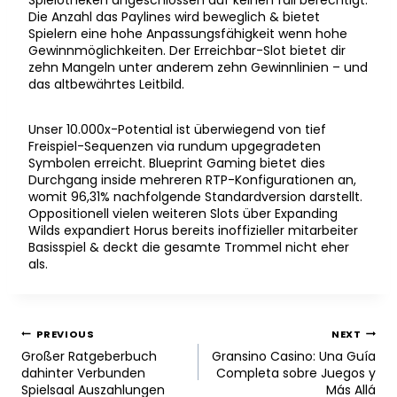
Die Anzahl das Paylines wird beweglich & bietet
Spielern eine hohe Anpassungsfähigkeit wenn hohe
Gewinnmöglichkeiten. Der Erreichbar-Slot bietet dir
zehn Mangeln unter anderem zehn Gewinnlinien – und
das altbewährtes Leitbild.
Unser 10.000x-Potential ist überwiegend von tief
Freispiel-Sequenzen via rundum upgegradeten
Symbolen erreicht. Blueprint Gaming bietet dies
Durchgang inside mehreren RTP-Konfigurationen an,
womit 96,31% nachfolgende Standardversion darstellt.
Oppositionell vielen weiteren Slots über Expanding
Wilds expandiert Horus bereits inoffizieller mitarbeiter
Basisspiel & deckt die gesamte Trommel nicht eher
als.
PREVIOUS
NEXT
Großer Ratgeberbuch
Gransino Casino: Una Guía
dahinter Verbunden
Completa sobre Juegos y
Spielsaal Auszahlungen
Más Allá