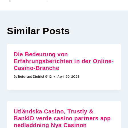
Similar Posts
Die Bedeutung von
Erfahrungsberichten in der Online-
Casino-Branche
By
Rotaract District 9112
April 20, 2025
Utländska Casino, Trustly &
BankID verde casino partners app
nedladdning Nya Casinon