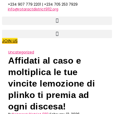
Skip
+234 907 779 2201 | +234 705 253 7929
to
info@rotaractdistrict9112.org
content
JOIN US
Uncategorized
Affidati al caso e
moltiplica le tue
vincite lemozione di
plinko ti premia ad
ogni discesa!