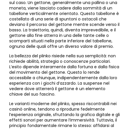
sul caso. Un gettone, generalmente una pallina o una
moneta, viene lasciato cadere dalla sommità di un
tabellone verticalmente orientato. Questo tabellone è
costellato di una serie di spuntoni o ostacoli che
deviano il percorso del gettone mentre scende verso il
basso. La traiettoria, quindi, diventa imprevedibile, e il
gettone alla fine atterra in una delle tante celle o
scomparti situati nella parte inferiore del tabellone,
ognuna delle quali offre un diverso valore di premio.
La bellezza del plinko risiede nella sua semplicità: non
richiede abilità, strategia o conoscenze particolari.
L’esito dipende interamente dalla fortuna e dalla fisica
del movimento del gettone. Questo lo rende
accessibile a chiunque, indipendentemente dalla loro
esperienza con i giochi d’azzardo. La suspense nel
vedere dove atterrerà il gettone è un elemento
chiave del suo fascino.
Le varianti moderne del plinko, spesso riscontrabili nei
casinò online, tendono a riprodurre fedelmente
l’esperienza originale, sfruttando la grafica digitale e gli
effetti sonori per aumentare l’immersività. Tuttavia, il
principio fondamentale rimane lo stesso: affidarsi al