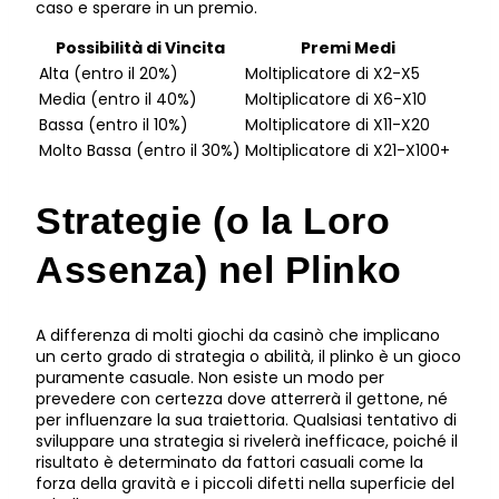
caso e sperare in un premio.
Possibilità di Vincita
Premi Medi
Alta (entro il 20%)
Moltiplicatore di X2-X5
Media (entro il 40%)
Moltiplicatore di X6-X10
Bassa (entro il 10%)
Moltiplicatore di X11-X20
Molto Bassa (entro il 30%)
Moltiplicatore di X21-X100+
Strategie (o la Loro
Assenza) nel Plinko
A differenza di molti giochi da casinò che implicano
un certo grado di strategia o abilità, il plinko è un gioco
puramente casuale. Non esiste un modo per
prevedere con certezza dove atterrerà il gettone, né
per influenzare la sua traiettoria. Qualsiasi tentativo di
sviluppare una strategia si rivelerà inefficace, poiché il
risultato è determinato da fattori casuali come la
forza della gravità e i piccoli difetti nella superficie del