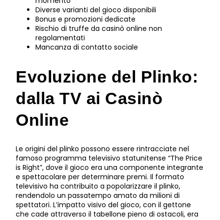
momento
Diverse varianti del gioco disponibili
Bonus e promozioni dedicate
Rischio di truffe da casinò online non
regolamentati
Mancanza di contatto sociale
Evoluzione del Plinko:
dalla TV ai Casinò
Online
Le origini del plinko possono essere rintracciate nel
famoso programma televisivo statunitense “The Price
is Right”, dove il gioco era una componente integrante
e spettacolare per determinare premi. Il formato
televisivo ha contribuito a popolarizzare il plinko,
rendendolo un passatempo amato da milioni di
spettatori. L’impatto visivo del gioco, con il gettone
che cade attraverso il tabellone pieno di ostacoli, era