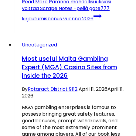
Read More
Paranna mahdollisuuksiasi
voittaa Scrape Notes -peliä gate777
kirjautumisbonus vuonna 2026
Uncategorized
Most useful Malta Gambling
Expert (MGA) Casino Sites from
inside the 2026
By
Rotaract District 9112
April 11, 2026
April 11,
2026
MGA gambling enterprises is famous to
possess bringing great safety features,
good bonuses, prompt withdrawals, and
some of the most extremely prominent
game among players. All of our book less