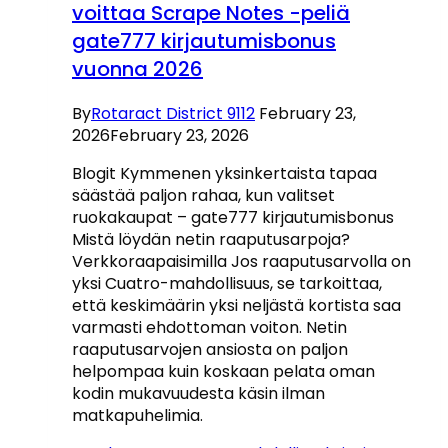
voittaa Scrape Notes -peliä
gate777 kirjautumisbonus
vuonna 2026
By
Rotaract District 9112
February 23,
2026
February 23, 2026
Blogit Kymmenen yksinkertaista tapaa
säästää paljon rahaa, kun valitset
ruokakaupat – gate777 kirjautumisbonus
Mistä löydän netin raaputusarpoja?
Verkkoraapaisimilla Jos raaputusarvolla on
yksi Cuatro-mahdollisuus, se tarkoittaa,
että keskimäärin yksi neljästä kortista saa
varmasti ehdottoman voiton. Netin
raaputusarvojen ansiosta on paljon
helpompaa kuin koskaan pelata oman
kodin mukavuudesta käsin ilman
matkapuhelimia.