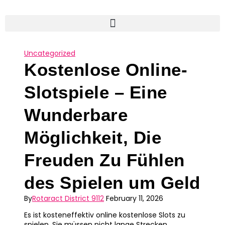
Uncategorized
Kostenlose Online-
Slotspiele – Eine
Wunderbare
Möglichkeit, Die
Freuden Zu Fühlen
des Spielen um Geld
By
Rotaract District 9112
February 11, 2026
Es ist kosteneffektiv online kostenlose Slots zu
spielen. Sie müssen nicht lange Strecken