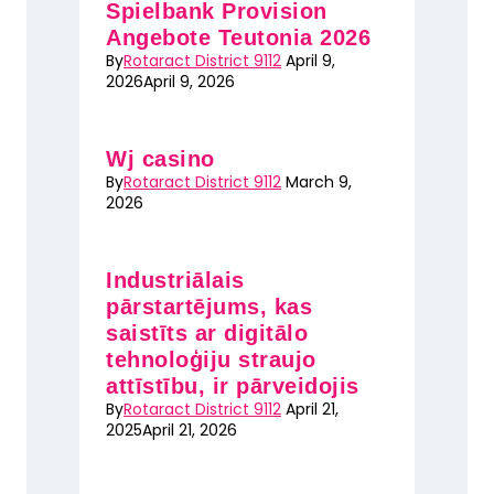
Spielbank Provision
Angebote Teutonia 2026
By
Rotaract District 9112
April 9,
2026
April 9, 2026
Wj casino
By
Rotaract District 9112
March 9,
2026
Industriālais
pārstartējums, kas
saistīts ar digitālo
tehnoloģiju straujo
attīstību, ir pārveidojis
By
Rotaract District 9112
April 21,
2025
April 21, 2026