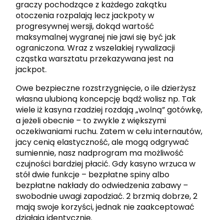
graczy pochodzące z każdego zakątku
otoczenia rozpalają lecz jackpoty w
progresywnej wersji, dokąd wartość
maksymalnej wygranej nie jawi się być jak
ograniczona. Wraz z wszelakiej rywalizacji
cząstka warsztatu przekazywana jest na
jackpot.
Owe bezpieczne rozstrzygnięcie, o ile dzierżysz
własna ulubioną koncepcję bądź wolisz np. Tak
wiele iż kasyna rzadziej rozdają „wolną” gotówkę,
a jeżeli obecnie – to zwykle z większymi
oczekiwaniami ruchu. Zatem w celu internautów,
jacy cenią elastyczność, ale mogą odgrywać
sumiennie, nasz nadprogram ma możliwość
czujności bardziej płacić. Gdy kasyno wrzuca w
stół dwie funkcje – bezpłatne spiny albo
bezpłatne nakłady do odwiedzenia zabawy –
swobodnie uwagi zapodziać. 2 brzmią dobrze, 2
mają swoje korzyści, jednak nie zaakceptować
działają identycznie.