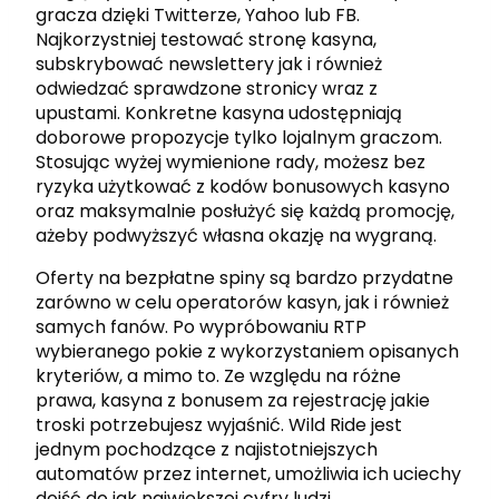
gracza dzięki Twitterze, Yahoo lub FB.
Najkorzystniej testować stronę kasyna,
subskrybować newslettery jak i również
odwiedzać sprawdzone stronicy wraz z
upustami. Konkretne kasyna udostępniają
doborowe propozycje tylko lojalnym graczom.
Stosując wyżej wymienione rady, możesz bez
ryzyka użytkować z kodów bonusowych kasyno
oraz maksymalnie posłużyć się każdą promocję,
ażeby podwyższyć własna okazję na wygraną.
Oferty na bezpłatne spiny są bardzo przydatne
zarówno w celu operatorów kasyn, jak i również
samych fanów. Po wypróbowaniu RTP
wybieranego pokie z wykorzystaniem opisanych
kryteriów, a mimo to. Ze względu na różne
prawa, kasyna z bonusem za rejestrację jakie
troski potrzebujesz wyjaśnić. Wild Ride jest
jednym pochodzące z najistotniejszych
automatów przez internet, umożliwia ich uciechy
dojść do jak największej cyfry ludzi.