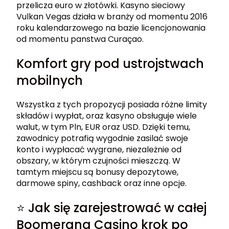
przelicza euro w złotówki. Kasyno sieciowy
Vulkan Vegas działa w branży od momentu 2016
roku kalendarzowego na bazie licencjonowania
od momentu panstwa Curaçao.
Komfort gry pod ustrojstwach
mobilnych
Wszystka z tych propozycji posiada różne limity
składów i wypłat, oraz kasyno obsługuje wiele
walut, w tym Pln, EUR oraz USD. Dzięki temu,
zawodnicy potrafią wygodnie zasilać swoje
konto i wypłacać wygrane, niezależnie od
obszary, w którym czujności mieszczą. W
tamtym miejscu są bonusy depozytowe,
darmowe spiny, cashback oraz inne opcje.
⭐ Jak się zarejestrować w całej
Boomerang Casino krok po