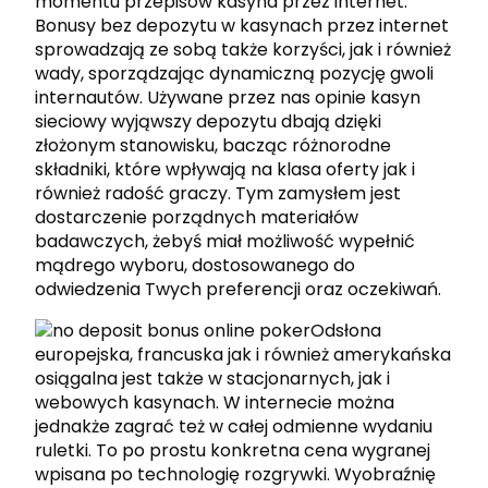
momentu przepisów kasyna przez internet.
Bonusy bez depozytu w kasynach przez internet
sprowadzają ze sobą także korzyści, jak i również
wady, sporządzając dynamiczną pozycję gwoli
internautów. Używane przez nas opinie kasyn
sieciowy wyjąwszy depozytu dbają dzięki
złożonym stanowisku, bacząc różnorodne
składniki, które wpływają na klasa oferty jak i
również radość graczy. Tym zamysłem jest
dostarczenie porządnych materiałów
badawczych, żebyś miał możliwość wypełnić
mądrego wyboru, dostosowanego do
odwiedzenia Twych preferencji oraz oczekiwań.
Odsłona
europejska, francuska jak i również amerykańska
osiągalna jest także w stacjonarnych, jak i
webowych kasynach. W internecie można
jednakże zagrać też w całej odmienne wydaniu
ruletki. To po prostu konkretna cena wygranej
wpisana po technologię rozgrywki. Wyobraźnię