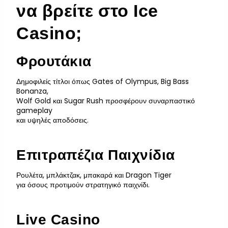
να βρείτε στο Ice
Casino;
Φρουτάκια
Δημοφιλείς τίτλοι όπως Gates of Olympus, Big Bass
Bonanza,
Wolf Gold και Sugar Rush προσφέρουν συναρπαστικό
gameplay
και υψηλές αποδόσεις.
Επιτραπέζια Παιχνίδια
Ρουλέτα, μπλάκτζακ, μπακαρά και Dragon Tiger
για όσους προτιμούν στρατηγικό παιχνίδι.
Live Casino