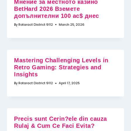
Мнение за местното казино
BetHard 2026 Вземете
допълнителни 100 ac$ днес
By
Rotaract District 9112
March 25, 2026
Mastering Challenging Levels in
Retro Gaming: Strategies and
Insights
By
Rotaract District 9112
April 17, 2025
Precis sunt Cerin?ele din cauza
Rulaj & Cum Ce Faci Evita?