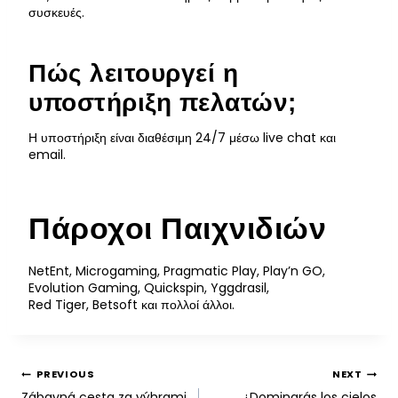
συσκευές.
Πώς λειτουργεί η
υποστήριξη πελατών;
Η υποστήριξη είναι διαθέσιμη 24/7 μέσω live chat και
email.
Πάροχοι Παιχνιδιών
NetEnt, Microgaming, Pragmatic Play, Play’n GO,
Evolution Gaming, Quickspin, Yggdrasil,
Red Tiger, Betsoft και πολλοί άλλοι.
PREVIOUS
NEXT
Zábavná cesta za výhrami
¿Dominarás los cielos