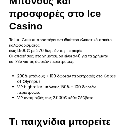
Μπόνους και
προσφορές στο Ice
Casino
Το Ice Casino προσφέρει ένα ιδιαίτερα ελκυστικό πακέτο
καλωσορίσματος
έως 1.500€ με 270 δωρεάν περιστροφές.
Οι απαιτήσεις στοιχηματισμού είναι x40 για τα χρήματα
και x35 για τις δωρεάν περιστροφές.
200% μπόνους + 100 δωρεάν περιστροφές στο Gates
of Olympus
VIP Highroller μπόνους 150% + 100 δωρεάν
περιστροφές
VIP ανταμοιβές έως 2.000€ κάθε Σάββατο
Τι παιχνίδια μπορείτε