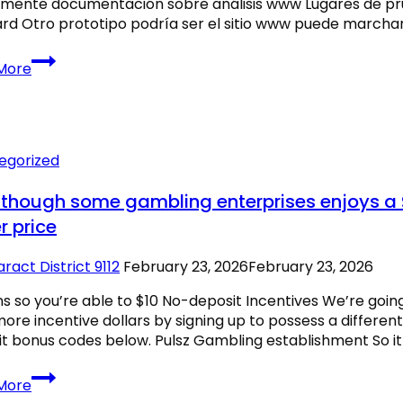
mente documentación sobre análisis www Lugares de prue
rd Otro prototipo podrí­a ser el sitio www puede marcha
Útil
More
gratuita
de
quick
hit
giros
egorized
sin
ranura
 though some gambling enterprises enjoys a 
auditoría
r price
para
SEO
ract District 9112
February 23, 2026
February 23, 2026
Analiza
tu
s so you’re able to $10 No-deposit Incentives We’re going 
sitio
ore incentive dollars by signing up to possess a differ
web
t bonus codes below. Pulsz Gambling establishment So i
con
el
Even
More
fin
though