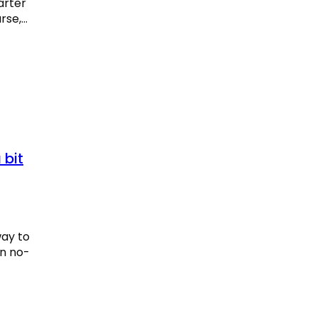
arter
rse,…
 bit
way to
en no-