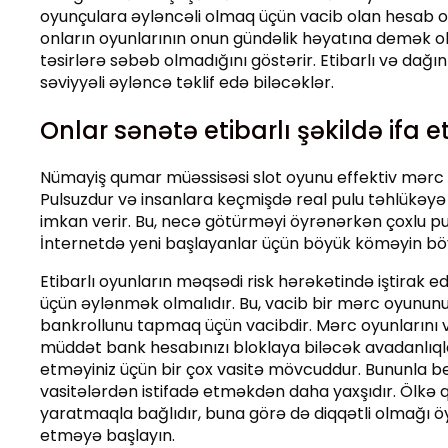
oyunçulara əyləncəli olmaq üçün vacib olan hesab 
onların oyunlarının onun gündəlik həyatına demək ol
təsirlərə səbəb olmadığını göstərir. Etibarlı və dağı
səviyyəli əyləncə təklif edə biləcəklər.
Onlar sənətə etibarlı şəkildə ifa 
Nümayiş qumar müəssisəsi slot oyunu effektiv mərc o
Pulsuzdur və insanlara keçmişdə real pulu təhlükə
imkan verir. Bu, necə götürməyi öyrənərkən çoxlu p
İnternetdə yeni başlayanlar üçün böyük köməyin böy
Etibarlı oyunların məqsədi risk hərəkətində iştirak
üçün əylənmək olmalıdır. Bu, vacib bir mərc oyununu
bankrollunu tapmaq üçün vacibdir. Mərc oyunlarını vax
müddət bank hesabınızı bloklaya biləcək avadanlıqla
etməyiniz üçün bir çox vasitə mövcuddur. Bununla bel
vasitələrdən istifadə etməkdən daha yaxşıdır. Ölkə q
yaratmaqla bağlıdır, buna görə də diqqətli olmağı öy
etməyə başlayın.