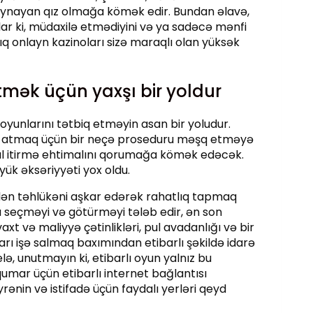
oynayan qız olmağa kömək edir. Bundan əlavə,
ar ki, müdaxilə etmədiyini və ya sadəcə mənfi
nıq onlayn kazinoları sizə maraqlı olan yüksək
etmək üçün yaxşı bir yoldur
yunlarını tətbiq etməyin asan bir yoludur.
yə atmaq üçün bir neçə proseduru məşq etməyə
ul itirmə ehtimalını qorumağa kömək edəcək.
ük əksəriyyəti yox oldu.
 edən təhlükəni aşkar edərək rahatlıq tapmaq
 seçməyi və götürməyi tələb edir, ən son
t və maliyyə çətinlikləri, pul avadanlığı və bir
rı işə salmaq baxımından etibarlı şəkildə idarə
ə, unutmayın ki, etibarlı oyun yalnız bu
umar üçün etibarlı internet bağlantısı
rənin və istifadə üçün faydalı yerləri qeyd