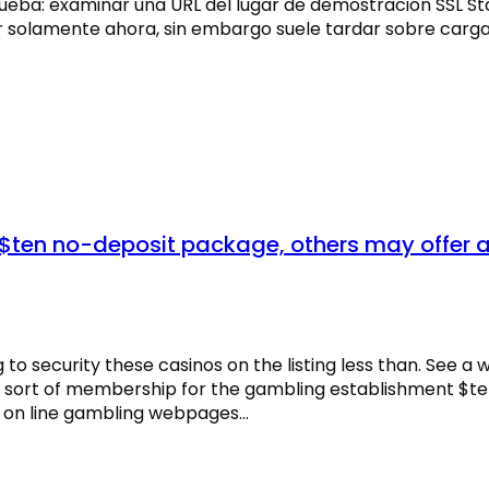
ba: examinar una URL del lugar de demostración SSL St
r solamente ahora, sin embargo suele tardar sobre carga
$ten no-deposit package, others may offer a
to security these casinos on the listing less than. See a 
ent sort of membership for the gambling establishment $t
t on line gambling webpages…