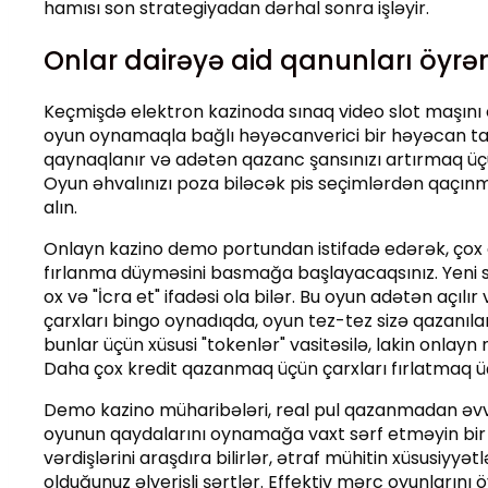
hamısı son strategiyadan dərhal sonra işləyir.
Onlar dairəyə aid qanunları öyr
Keçmişdə elektron kazinoda sınaq video slot maşını
oyun oynamaqla bağlı həyəcanverici bir həyəcan ta
qaynaqlanır və adətən qazanc şansınızı artırmaq üçün
Oyun əhvalınızı poza biləcək pis seçimlərdən qaçın
alın.
Onlayn kazino demo portundan istifadə edərək, çox g
fırlanma düyməsini basmağa başlayacaqsınız. Yeni seçi
ox və "İcra et" ifadəsi ola bilər. Bu oyun adətən açılır 
çarxları bingo oynadıqda, oyun tez-tez sizə qazanı
bunlar üçün xüsusi "tokenlər" vasitəsilə, lakin onlayn
Daha çox kredit qazanmaq üçün çarxları fırlatmaq üçü
Demo kazino müharibələri, real pul qazanmadan əvvəl
oyunun qaydalarını oynamağa vaxt sərf etməyin bir
vərdişlərini araşdıra bilirlər, ətraf mühitin xüsusiyyə
olduğunuz əlverişli şərtlər. Effektiv mərc oyunlarını